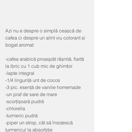
Azi nu e despre o simplă ceașcă de 
cafea ci despre un alint viu colorant și 
bogat aromat:
-cafea arabică proaspăt râșnită, fiartă 
la ibric cu 1 cub mic de ghimbir
-lapte integral 
-1/4 linguriță unt de cocos
-3 pic. esență de vanilie homemade
-un praf de sare de mare
-scorțișoară pudră
-chlorella
-turmeric pudră
-piper un strop, cât să însoțescă 
turmericul la absorbție