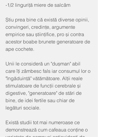
-1/2 linguriță miere de salcâm
Știu prea bine că există diverse opinii, 
convingeri, credințe, argumente 
empirice sau științifice, pro și contra 
acestor boabe brunete generatoare de 
ape cochete.
Unii le consideră un "dușman" abil 
care îți zâmbesc fals iar consumul lor o 
"îngăduință" vătămătoare. Alții reale 
stimulatoare de funcții cerebrale și 
digestive, "generatoare" de stări de 
bine, de idei fertile sau chiar de 
legături sociale.
Există studii tot mai numeroase ce 
demonstrează cum cafeaua conține o 