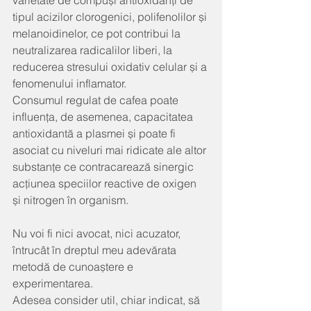
varietate de compuși antioxidanți de 
tipul acizilor clorogenici, polifenolilor și 
melanoidinelor, ce pot contribui la 
neutralizarea radicalilor liberi, la 
reducerea stresului oxidativ celular și a 
fenomenului inflamator.
Consumul regulat de cafea poate 
influența, de asemenea, capacitatea 
antioxidantă a plasmei și poate fi 
asociat cu niveluri mai ridicate ale altor 
substanțe ce contracarează sinergic 
acțiunea speciilor reactive de oxigen 
și nitrogen în organism.
Nu voi fi nici avocat, nici acuzator, 
întrucât în dreptul meu adevărata 
metodă de cunoaștere e 
experimentarea.
Adesea consider util, chiar indicat, să 