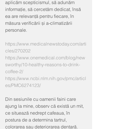
aplicăm scepticismul, să adunăm 
informație, să cercetăm dedicat, însă 
ea are relevanță pentru fiecare, în 
măsura verificării și a-climatizării 
personale.
https://www.medicalnewstoday.com/arti
cles/270202
https://www.onemedical.com/blog/new
sworthy/10-healthy-reasons-to-drink-
coffee-2/
https://www.ncbi.nlm.nih.gov/pmc/articl
es/PMC6274123/
Din sesiunile cu oamenii faini care 
ajung la mine, observ că există un mit, 
ce situează nedrept cafeaua, în 
postura de a determina tartrul, 
colorarea sau deteriorarea dentară. 