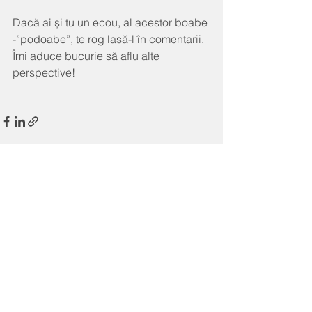
Dacă ai și tu un ecou, al acestor boabe 
-”podoabe”, te rog lasă-l în comentarii. 
Îmi aduce bucurie să aflu alte 
perspective!
Comentarii
Scrie un comentariu...