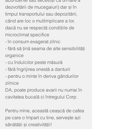
abundente sau secetoși ca urmare a 
dezvoltării de mucegaiuri) dar și în 
timpul transportului sau depozitării, 
când are loc o multimplicare a lor, 
dacă nu se respectă condițiile de 
microclimat specifice
- în consum exagerat zilnic
- fără să țină seama de alte sensibilități 
organice
- cu îndulcitor peste măsură 
- fără îngrijirea onestă a danturii
- pentru o minte în deriva gândurilor 
zilnice
DA, poate produce avarii nu numai în 
cavitatea bucală ci întregului Corp.
Pentru mine, această ceașcă de cafea 
pe care o împart cu tine, servește azi 
sănătății și creativității!