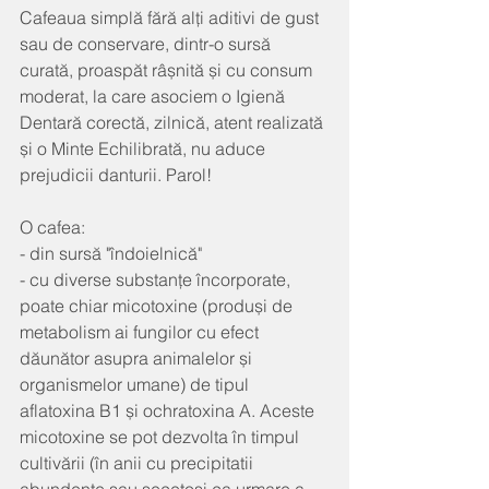
Cafeaua simplă fără alți aditivi de gust 
sau de conservare, dintr-o sursă 
curată, proaspăt râșnită și cu consum 
moderat, la care asociem o Igienă 
Dentară corectă, zilnică, atent realizată 
și o Minte Echilibrată, nu aduce 
prejudicii danturii. Parol!
O cafea:
- din sursă "îndoielnică"
- cu diverse substanțe încorporate, 
poate chiar micotoxine (produși de 
metabolism ai fungilor cu efect 
dăunător asupra animalelor și 
organismelor umane) de tipul 
aflatoxina B1 și ochratoxina A. Aceste 
micotoxine se pot dezvolta în timpul 
cultivării (în anii cu precipitatii 