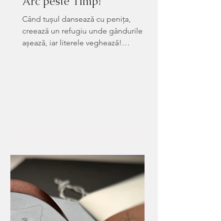
Arc peste Timp!
Când tușul dansează cu penița,
creează un refugiu unde gândurile se
așează, iar literele veghează!
Anxietatea mi-a fost o stare cunoscută
de foarte devreme. Nu știam ce nume
să îi atribui, ce definire i-ar puncta
caracterul, dar recunoșteam acea
tensiune constrictivă interioară, foarte
precis ca senzație. Migra în localizare,
manifestarea îi rămânea aceeași. Am
început instinctiv o conversație cu ea.
Ca și copil, îi ceream să plece, ne
certam la propriu, pentru că nu știam
cu