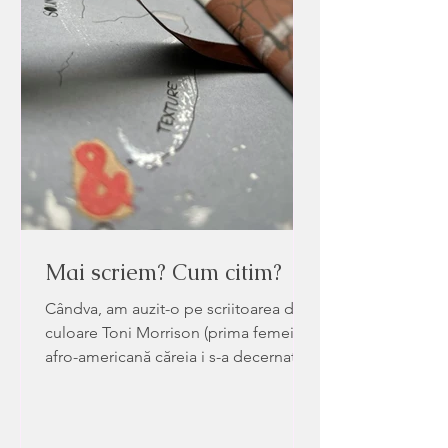
Mai scriem? Cum citim?
Cândva, am auzit-o pe scriitoarea de
culoare Toni Morrison (prima femeie
afro-americană căreia i s-a decernat
Premiul Nobel pentru Literatură în
1993) spunând: „Dacă există o carte
pe care vrei să o citești, dar nu a fost