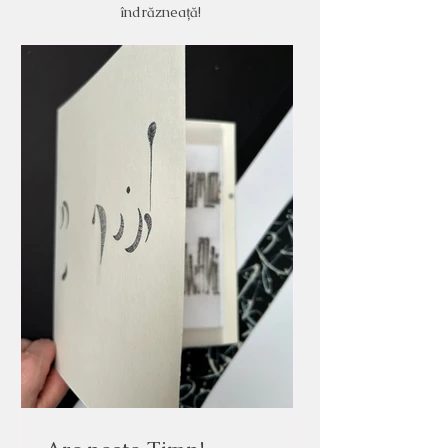
îndrăzneață!