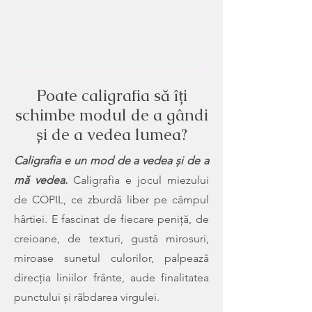
scrisă încă, atunci trebuie să o scrii
tu.” I-am urmat sfatul și primul
prototip a fost al meu desigur! Ceea
ce îmi aduce mie împlinire este să
stau cu o formă de artă în față, în
brațe, în minte, să devin una cu ea, să-
Poate caligrafia să îți
i simt energia, să o descifrez și să o
schimbe modul de a gândi
și de a vedea lumea?
Caligrafia e un mod de a vedea și de a
mă vedea.
Caligrafia e jocul miezului
de COPIL, ce zburdă liber pe câmpul
hârtiei. E fascinat de fiecare peniță, de
creioane, de texturi, gustă mirosuri,
miroase sunetul culorilor, palpează
direcția liniilor frânte, aude finalitatea
punctului și răbdarea virgulei.​