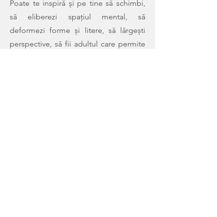
Poate te inspiră și pe tine să schimbi,
să eliberezi spațiul mental, să
deformezi forme și litere, să lărgești
perspective, să fii adultul care permite
laturii de copil creativ să se exprime
într-un mod adaptat vâstei și astfel o
”
LUME
” se va schimba în consecință!​