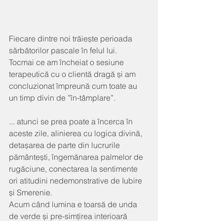
Fiecare dintre noi trăiește perioada 
sărbătorilor pascale în felul lui.
Tocmai ce am încheiat o sesiune 
terapeutică cu o clientă dragă și am 
concluzionat împreună cum toate au 
un timp divin de ”în-tâmplare”.
... atunci se prea poate a încerca în 
aceste zile, alinierea cu logica divină, 
detașarea de parte din lucrurile 
pământești, îngemănarea palmelor de 
rugăciune, conectarea la sentimente 
ori atitudini nedemonstrative de Iubire 
și Smerenie.
Acum când lumina e toarsă de unda 
de verde și pre-simțirea interioară 