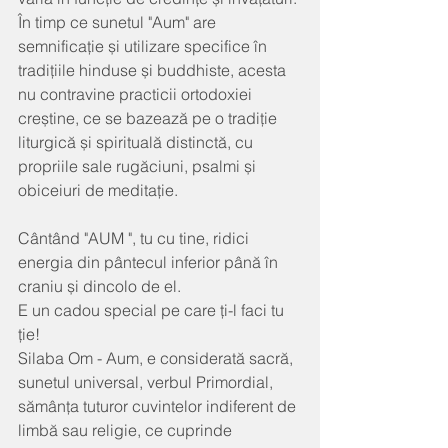
În timp ce sunetul "Aum" are 
semnificație și utilizare specifice în 
tradițiile hinduse și buddhiste, acesta 
nu contravine practicii ortodoxiei 
creștine, ce se bazează pe o tradiție 
liturgică și spirituală distinctă, cu 
propriile sale rugăciuni, psalmi și 
obiceiuri de meditație.
Cântând "AUM ", tu cu tine, ridici 
energia din pântecul inferior până în 
craniu și dincolo de el.
E un cadou special pe care ți-l faci tu 
ție!
Silaba Om - Aum, e considerată sacră, 
sunetul universal, verbul Primordial, 
sămânța tuturor cuvintelor indiferent de 
limbă sau religie, ce cuprinde 