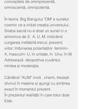
conceptele de omniprezentă, 
omniscientă, omnipotentă.
În teoria  Big Bangului "OM" e sunetul 
cosmic ce a inițiat creația universului.
Silaba sacră nu e doar un sunet ci o 
armonica de 3:  A, U, M, indicând 
curgerea inefabilă trecut, prezent, 
viitor; îmbinarea polaritatilor  feminin- 
A, masculin- U, în unitate, în  Unu- în M. 
Adresează  deopotriva cuvântul, 
mintea și moderația. 
Cântând ”AUM” inviti , chemi, trezești 
divinul în materie și ajungi cu simțirea 
exact în momentul prezent.
În prezentul realității în care totul doar 
Este. 